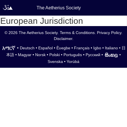
The Aetherius Society
European Jurisdiction
© 2026 The Aetherius Society.
Terms & Conditions
.
Privacy Policy
.
Disclaimer
.
•
Deutsch
•
Español
•
Èʋegbe
•
Français
•
Igbo
•
Italiano
•
日
本語
•
Magyar
•
Norsk
•
Polski
•
Português
•
Русский
•
•
Svenska
•
Yorùbá